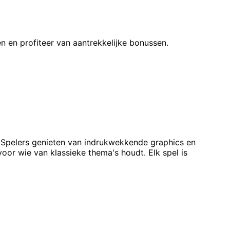
en en profiteer van aantrekkelijke bonussen.
. Spelers genieten van indrukwekkende graphics en
or wie van klassieke thema's houdt. Elk spel is