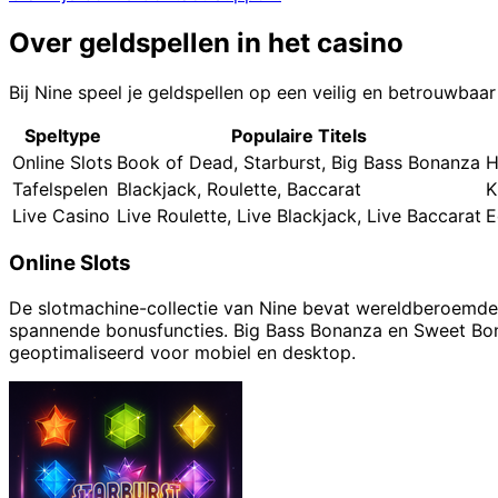
Over geldspellen in het casino
Bij Nine speel je geldspellen op een veilig en betrouwbaar
Speltype
Populaire Titels
Online Slots
Book of Dead, Starburst, Big Bass Bonanza
H
Tafelspelen
Blackjack, Roulette, Baccarat
K
Live Casino
Live Roulette, Live Blackjack, Live Baccarat
E
Online Slots
De slotmachine-collectie van Nine bevat wereldberoemde 
spannende bonusfuncties. Big Bass Bonanza en Sweet Bonan
geoptimaliseerd voor mobiel en desktop.